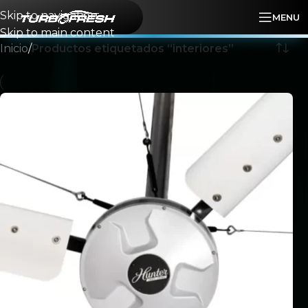
Skip to navigation
MENU
Skip to main content
Inicio
/
Productos etiquetados “interiores”